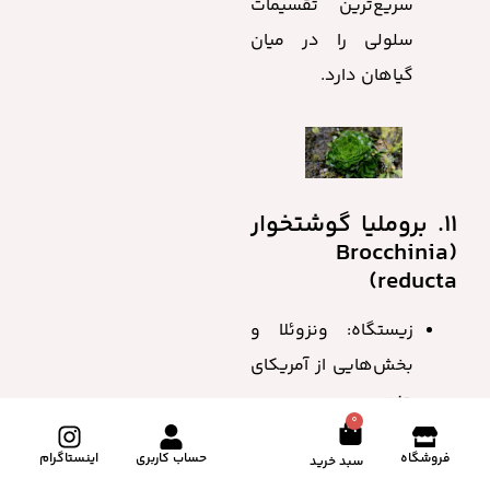
سریع‌ترین تقسیمات
سلولی را در میان
گیاهان دارد.
11. بروملیا گوشتخوار
(Brocchinia
reducta)
زیستگاه: ونزوئلا و
بخش‌هایی از آمریکای
جنوبی.
0
ویژگی خاص: این گیاه
فروشگاه
حساب کاربری
اینستاگرام
سبد خرید
از خانواده بروملیاسه