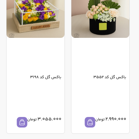
باکس گل کد 3552
باکس گل کد 3198
3.055.000
2.990.000
تومان
تومان