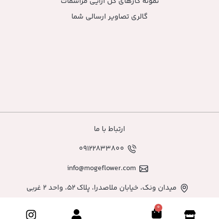
نمونه کارهای گل آرایی مراسمات
گالری تصاویر ارسالی شما
ارتباط با ما
09122833800
info@mogeflower.com
میدان ونک، خیابان ملاصدرا، پلاک ۵۲، واحد ۲ غربی
0