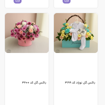
باکس گل نوزاد کد 3199
باکس گل کد 3200