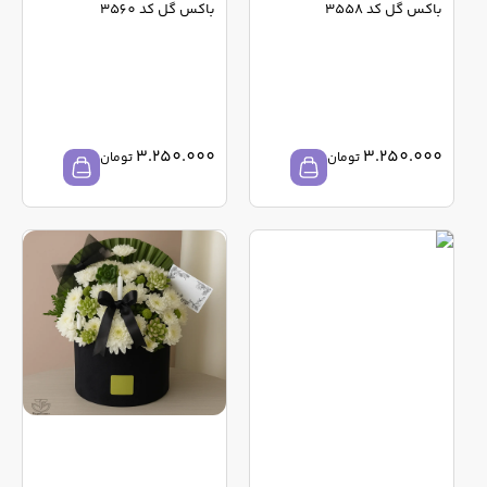
باکس گل کد 3558
باکس گل کد 3560
3.250.000
3.250.000
تومان
تومان