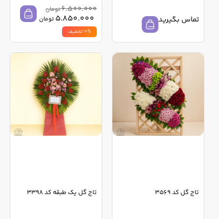
6.500.000
تومان
5.850.000
تماس بگیرید
تومان
10% تخفیف
تاج گل کد 3569
تاج گل یک طبقه کد 3398