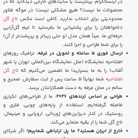
در اینستاگرام، پینترست یا سایت‌های خارجی دیده‌اید که در
محصولات ما نیست؟ هیچ مشکلی نیست! در موگه فلاور
محدودیتی برای انتخاب ندارید. کافی است عکس
تاج گل
دلخواهتان را برای پشتیبانی ما بفرستید تا تیم گل‌آرایی
حرفه‌ای ما، عیناً همان مدل (و حتی زیباتر و پرپشت‌تر از آن)
را برای شما طراحی و اجرا کنند.
ارسال فوری ۵ ساعته و تحویل در غرفه
: ترافیک روزهای
افتتاحیه نمایشگاه (مثل نمایشگاه بین‌المللی تهران یا شهر
آفتاب) را به ما بسپارید! ما تضمین می‌کنیم که
تاج گل
افتتاحیه
شما نهایتاً ۵ ساعت پس از ثبت سفارش، صحیح و
سالم در محل غرفه به دست همکارانتان برسد.
طراحی بر اساس ترندهای ۲۰۲۶
: ما از طراحی‌های تکراری
فاصله گرفته‌ایم. استفاده از پایه‌های چوبی، فلزی و
روستیک در کنار دیزاین‌های ژورنالی، اروپایی و مینیمال،
تاج گل شما را از بقیه متمایز می‌کند.
خارج از ایران هستید؟ ما پل ارتباطی شماییم!
اگر شرکای