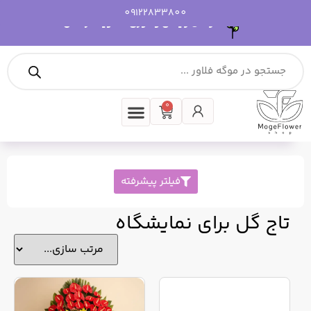
09122833800
ارسال رایگان و فوری، تسویه در محل
0
تماس با ما
باکس گل
دسته گل
موگه فلاور
گل ترحیم
فیلتر پیشرفته
تاج گل برای نمایشگاه