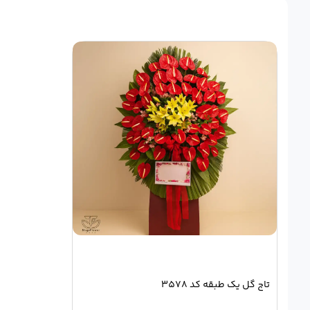
تاج گل یک طبقه کد 3578