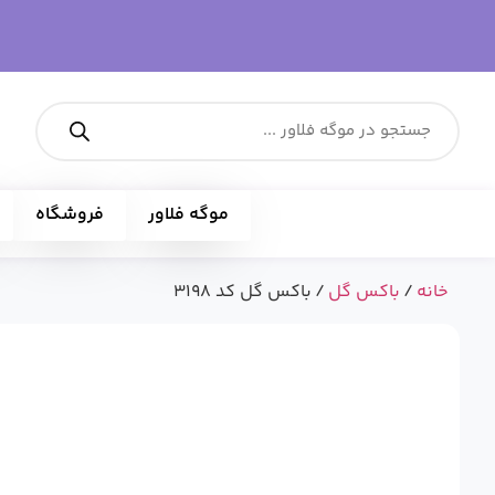
موگه فلاور
فروشگاه
خانه
/
باکس گل
/ باکس گل کد 3198