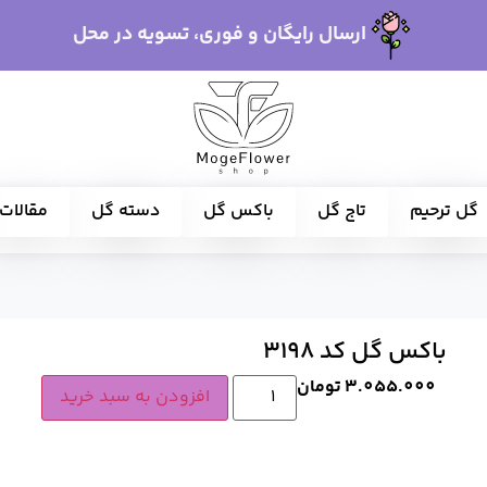
ارسال رایگان و فوری، تسویه در محل
گل ترحیم
تاج گل
باکس گل
دسته گل
مقالات
باکس گل کد 3198
3.055.000
تومان
افزودن به سبد خرید