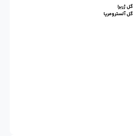
گل ژربرا
گل آلسترومریا