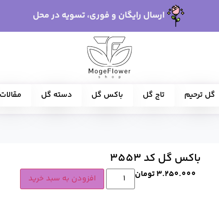
ارسال رایگان و فوری، تسویه در محل
گل ترحیم
تاج گل
باکس گل
دسته گل
مقالات
باکس گل کد 3553
3.250.000
تومان
افزودن به سبد خرید