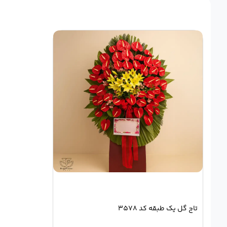
تاج گل یک طبقه کد 3578