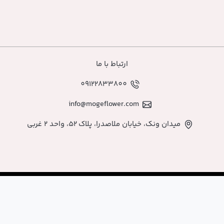
ارتباط با ما
09122833800
info@mogeflower.co
اصدرا، پلاک ۵۲، واحد ۲ غربی