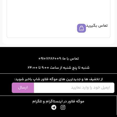
ا: 09107282009
از ساعت 9:00 تا 24:00
رین های موگه فلاور شاپ باخبر شوید:
ارسال
ور در اینستاگرام و تلگرام