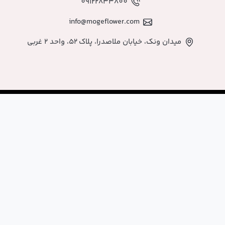
09122833800
info@mogeflower.co
اصدرا، پلاک ۵۲، واحد ۲ غربی