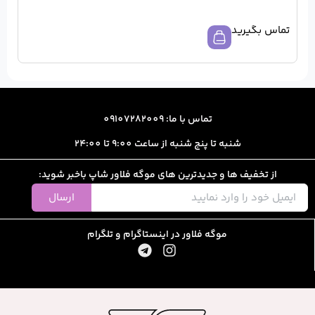
ا: 09107282009
از ساعت 9:00 تا 24:00
رین های موگه فلاور شاپ باخبر شوید:
ارسال
ور در اینستاگرام و تلگرام