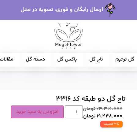
ارسال رایگان و فوری، تسویه در محل
گل ترحیم
تاج گل
باکس گل
دسته گل
مقالات
تاج گل دو طبقه کد 3316
24.310.000
تومان
افزودن به سبد خرید
19.448.000
تومان
20% تخفیف