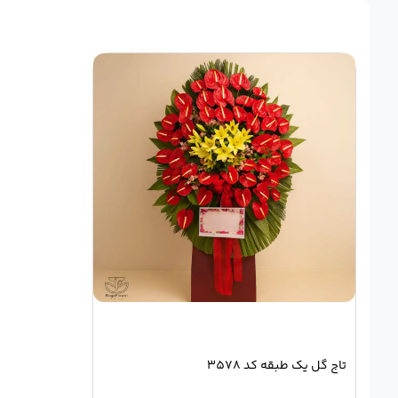
تاج گل یک طبقه کد 3578