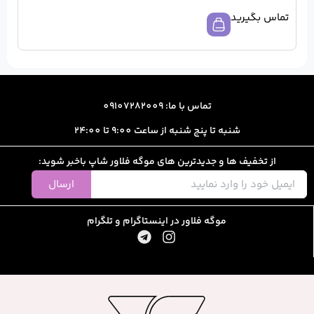
ا: 09107282009
از ساعت 9:00 تا 24:00
رین های موگه فلاور شاپ باخبر شوید:
ارسال
ور در اینستاگرام و تلگرام