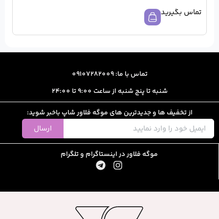
ا: 09107282009
از ساعت 9:00 تا 24:00
رین های موگه فلاور شاپ باخبر شوید:
ارسال
ور در اینستاگرام و تلگرام