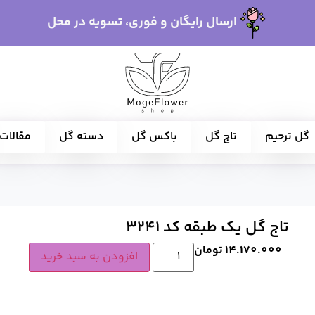
ارسال رایگان و فوری، تسویه در محل
گل ترحیم
تاج گل
باکس گل
دسته گل
مقالات
تاج گل یک طبقه کد 3241
14.170.000
تومان
افزودن به سبد خرید