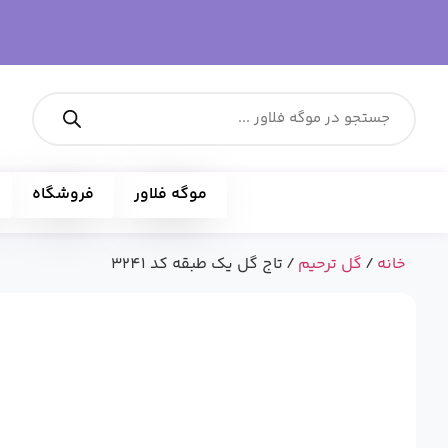
موگه فلاور
فروشگاه
خانه
/
گل ترحیم
/ تاج گل یک طبقه کد 3241