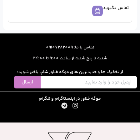
ا: 09107282009
از ساعت 9:00 تا 24:00
رین های موگه فلاور شاپ باخبر شوید:
ارسال
ور در اینستاگرام و تلگرام