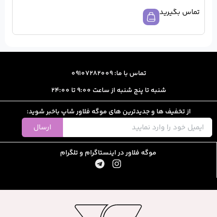
ا: 09107282009
از ساعت 9:00 تا 24:00
رین های موگه فلاور شاپ باخبر شوید:
ارسال
ور در اینستاگرام و تلگرام