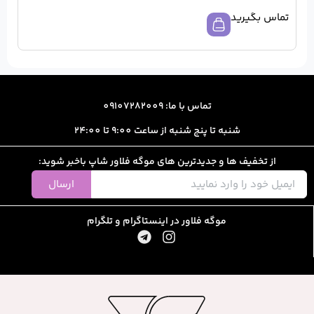
ا: 09107282009
از ساعت 9:00 تا 24:00
رین های موگه فلاور شاپ باخبر شوید:
ارسال
ور در اینستاگرام و تلگرام