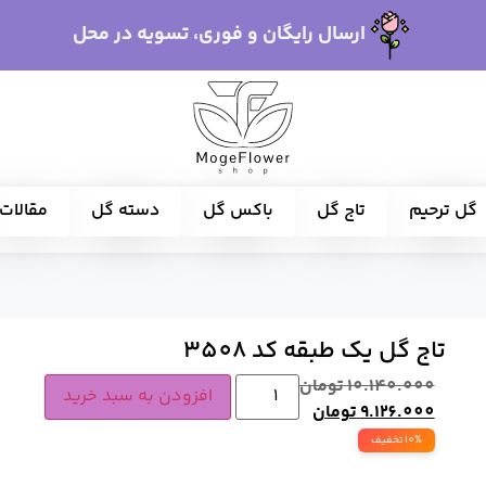
ارسال رایگان و فوری، تسویه در محل
گل ترحیم
تاج گل
باکس گل
دسته گل
مقالات
تاج گل یک طبقه کد 3508
10.140.000
تومان
افزودن به سبد خرید
9.126.000
تومان
10% تخفیف