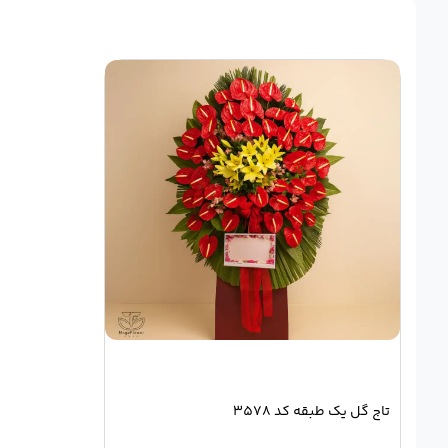
تاج گل یک طبقه کد 3578