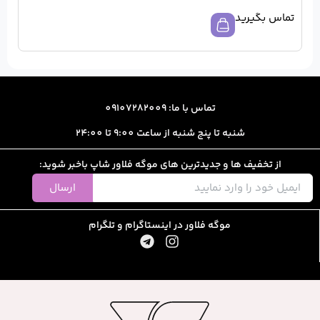
ا: 09107282009
از ساعت 9:00 تا 24:00
رین های موگه فلاور شاپ باخبر شوید:
ارسال
ور در اینستاگرام و تلگرام