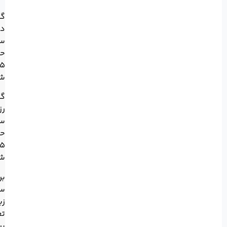
گل
امکان
داوودی
سفید:
ارسال
حدود
۱۵
چند
شاخه
ساعت
گل
بعد
رز
سفید:
از
حدود
۵
سفارش
شاخه
تضمین
برگ‌های
کیفیت
سبز
زینتی:
و
تعدادی
برای