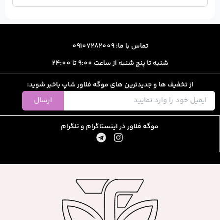
ا: 09107282009
از ساعت 9:00 تا 24:00
رین های موگه فلاور شاپ باخبر شوید:
ارسال
ور در اینستاگرام و تلگرام