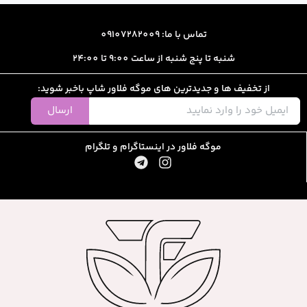
ا: 09107282009
از ساعت 9:00 تا 24:00
رین های موگه فلاور شاپ باخبر شوید:
ارسال
ور در اینستاگرام و تلگرام