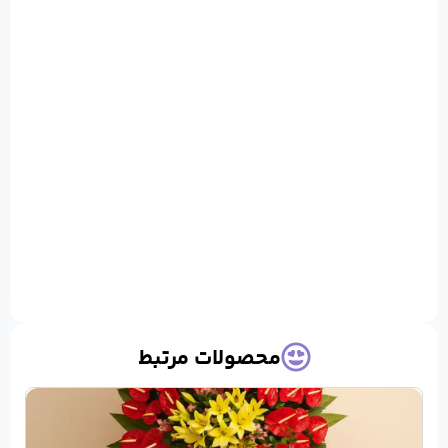
های
اتریم
و
لیلیم
استفاده
شده
است
حصولات مرتبط