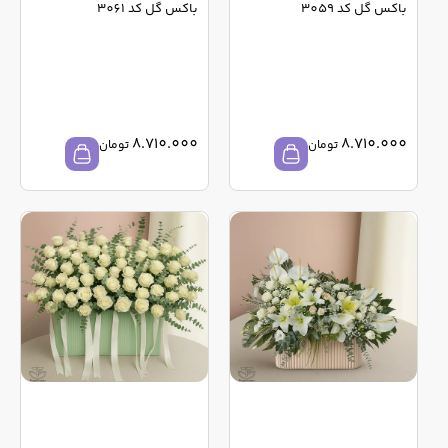
باکس گل کد 3059
باکس گل کد 3061
8.710.000
8.710.000
تومان
تومان