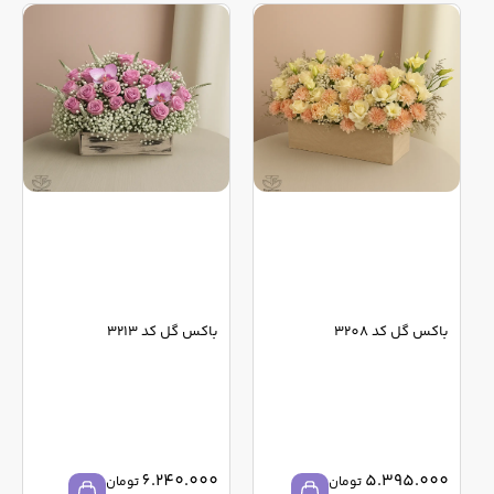
باکس گل کد 3208
باکس گل کد 3213
6.240.000
5.395.000
تومان
تومان