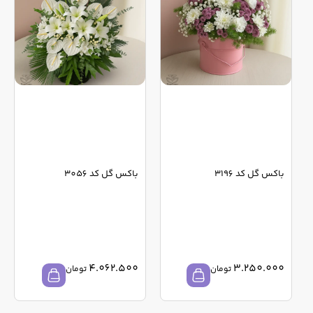
باکس گل کد 3196
باکس گل کد 3056
4.062.500
3.250.000
تومان
تومان