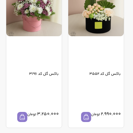
باکس گل کد 3552
باکس گل کد 3196
3.250.000
2.990.000
تومان
تومان