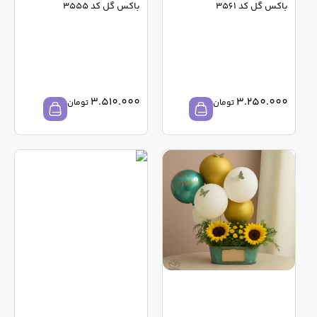
باکس گل کد 3561
باکس گل کد 3555
3.510.000
3.250.000
تومان
تومان