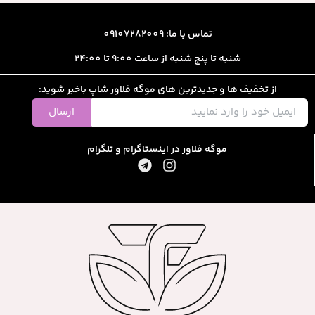
تماس با ما: 09107282009
شنبه تا پنج شنبه از ساعت 9:00 تا 24:00
از تخفیف ها و جدیدترین های موگه فلاور شاپ باخبر شوید:
ارسال
موگه فلاور در اینستاگرام و تلگرام